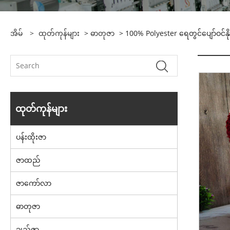
အိမ်
>
ထုတ်ကုန်များ
>
ဓာတုဇာ
> 100% Polyester ရေတွင်ပျော်ဝင်နိ
ထုတ်ကုန်များ
ပန်းထိုးဇာ
ဇာထည်
ဇာကော်လာ
ဓာတုဇာ
ချည်ဇာ