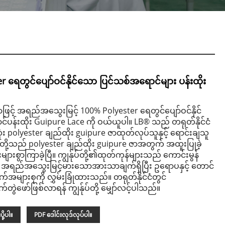
 ရေတွင်ပျော်ဝင်နိုင်သော ပြင်သစ်အရောင်များ ပန်းထိုး
စွာဖြင့် အရည်အသွေးမြင့် 100% Polyester ရေတွင်ပျော်ဝင်နိုင်
်ပန်းထိုး Guipure Lace ကို ဝယ်ယူပါ။ LB® သည် တရုတ်နိုင်ငံ
ံး polyester ချည်ထိုး guipure ဇာထုတ်လုပ်သူနှင့် ရောင်းချသူ
ပ်တို့သည် polyester ချည်ထိုး guipure ဇာအတွက် အထူးပြုခဲ့
းများစွာကြာခဲ့ပြီ။ ကျွန်ုပ်တို့၏ထုတ်ကုန်များသည် ကောင်းမွန်
င့် အရည်အသွေးမြင့်မားသောအားသာချက်ရှိပြီး ဥရောပနှင့် တောင်
ျားစုကို လွှမ်းခြုံထားသည်။ တရုတ်နိုင်ငံတွင်
ဲဖော်ဖြစ်လာရန် ကျွန်ုပ်တို့ မျှော်လင့်ပါသည်။
ို့ပါ။
PDF ဒေါင်းလုဒ်လုပ်ပါ။