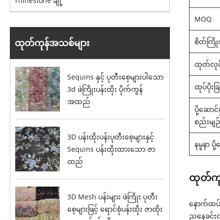
rhinestone ချုံ့
MOQ
စိတ်ကြို
ထုတ်ကုန်အသစ်များ
ထုတ်လုပ်
Sequins နှင့် ပုတီးစေ့များပါသော
ထုပ်ပိုး
3d ဖဲကြိုးပန်းထိုး ပိုက်ကွန်
အထည်
ပို့ဆောင်မ
စည်းမျဉ်
3D ပန်းထိုးပန်းပုတီးစေ့များနှင့်
နမူနာ ပို
Sequins ပန်းထိုးထားသော ဇာ
ထည်
ထုတ်ကုန
3D Mesh ပန်းများ ဖဲကြိုး ပုတီး
နောက်ထပ်ခ
စေ့များဖြင့် ရောင်စုံပန်းထိုး ဇာထိုး
ညနေခင်းဝတ