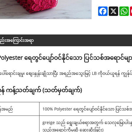
Facebook
X
W
္စည်းအကြောင်းအရာ
olyester ရေတွင်ပျော်ဝင်နိုင်သော ပြင်သစ်အရောင်များ
ေါ်ရောင်းချမှု၊ စျေးနှုန်းချိုသာပြီး အရည်အသွေးမြင့် LB ကိုဝယ်ယူရန် ကျွန်
န် ကန့်သတ်ချက် (သတ်မှတ်ချက်)
န်အမည်
100% Polyester ရေတွင်ပျော်ဝင်နိုင်သော ပြင်သစ်အ
greige သည် ရွေးချယ်စရာအတွက် သေလုမြောပါးနှင့်
သည့်အရောင်ကိုမဆို ဆေးဆိုးခြင်း)