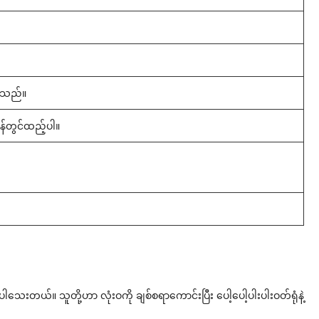
ပါသည်။
န်တွင်ထည့်ပါ။
။
သေးတယ်။ သူတို့ဟာ လုံးဝကို ချစ်စရာကောင်းပြီး ပေါ့ပေါ့ပါးပါးဝတ်ရုံနဲ့