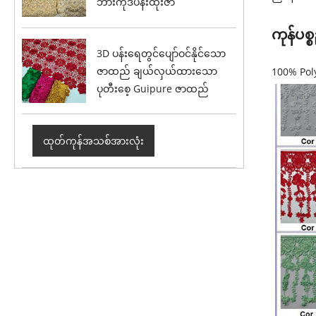
ဘားကုဒ်ပန်းထိုးဇာ
ကုန်ပစ
3D ပန်းရေတွင်ပျော်ဝင်နိုင်သော
ဇာထည် ချယ်လှယ်ထားသော
100% Poly
ပုတီးစေ့ Guipure ဇာထည်
ထုတ်ကုန်အသစ်အားလုံး