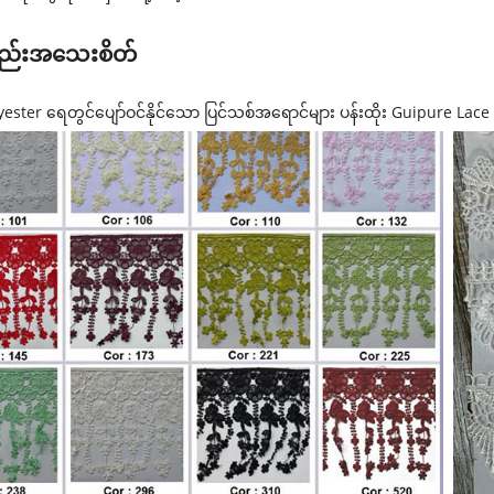
္စည်းအသေးစိတ်
ester ရေတွင်ပျော်ဝင်နိုင်သော ပြင်သစ်အရောင်များ ပန်းထိုး Guipure Lace