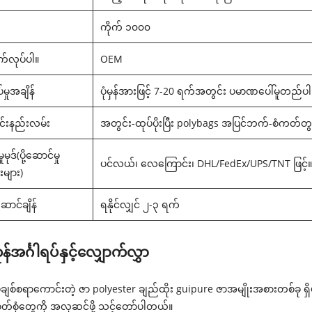
ကိုက် ၁၀၀၀
က်လုပ်ပါ။
OEM
မှုအချိန်
ပုံမှန်အားဖြင့် 7-20 ရက်အတွင်း ပမာဏပေါ်မူတည်
ခြင်းနည်းလမ်း
အတွင်း-ထုပ်ပိုးပြီး polybags အပြင်ဘက်-စံကတ်တွ
ှုမုဒ်(ပို့ဆောင်မှု
ပင်လယ်၊ လေကြောင်း၊ DHL/FedEx/UPS/TNT ဖြင့်
းများ)
့ဆောင်ချိန်
ရနိုင်လျှင် ၂-၃ ရက်
်အင်္ဂါရပ်နှင့်လျှောက်လွှာ
ျစ်စရာကောင်းတဲ့ ဇာ polyester ချည်ထိုး guipure ဇာအမျိုးအစားတစ်ခု ရှိပါ
်စုံတွေကို အလှဆင်ဖို့ သင့်တော်ပါတယ်။