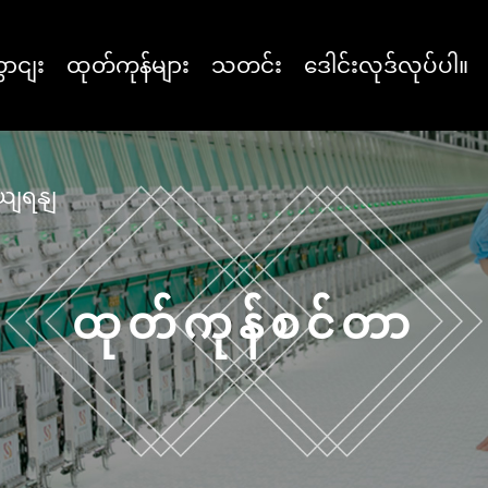
ောငျး
ထုတ်ကုန်များ
သတင်း
ဒေါင်းလုဒ်လုပ်ပါ။
ှယျရနျ
ထုတ်ကုန်စင်တာ