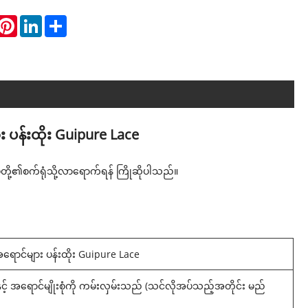
hatsApp
Pinterest
LinkedIn
Share
 ပန်းထိုး Guipure Lace
ုပ်တို့၏စက်ရုံသို့လာရောက်ရန် ကြိုဆိုပါသည်။
ရောင်များ ပန်းထိုး Guipure Lace
 အရောင်မျိုးစုံကို ကမ်းလှမ်းသည် (သင်လိုအပ်သည့်အတိုင်း မည်