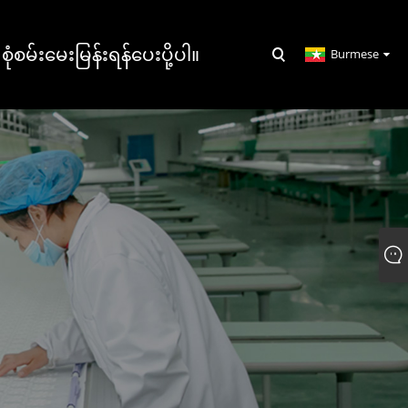
စုံစမ်းမေးမြန်းရန်ပေးပို့ပါ။
Burmese