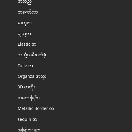
ဇာထည်
ဇာကော်လာ
ဓာတုဇာ
ချည်ဇာ
Elastic ဇာ
သတို့သမီးဝတ်စုံ
Tulle ဇာ
Organza ဇာထိုး
3D ဇာထိုး
ဖာထေးခြင်း။
Metallic Border ဇာ
sequin ဇာ
အခြားသူများ