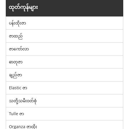
ထုတ်ကုန်များ
ပန်းထိုးဇာ
ဇာထည်
ဇာကော်လာ
ဓာတုဇာ
ချည်ဇာ
Elastic ဇာ
သတို့သမီးဝတ်စုံ
Tulle ဇာ
Organza ဇာထိုး