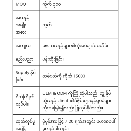
MOQ
ကိုက် ၃၀၀
အထည်
အမျိုး
ကွက်
အစား
အကျယ်
ဖောက်သည်များ၏လိုအပ်ချက်အတိုင်း
နည်းပညာ
ပန်းထိုးခြင်း။
Supply နိုင်
တစ်ပတ်ကို ကိုက် 15000
ခြင်း
OEM & ODM ကိုကြိုဆိုပါသည်၊ ကျွန်ုပ်
စိတ်ကြိုက်
တို့သည် client ၏ဒီဇိုင်းများနှင့်ရုပ်ပုံများ
လုပ်ပါ။
ကိုအခြေခံ၍လည်းပြုလုပ်နိုင်သည်။
ထုတ်လုပ်မှု
ပုံမှန်အားဖြင့် 7-20 ရက်အတွင်း ပမာဏပေါ်
အချိန်
မူတည်ပါသည်။