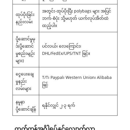
အတွင်း-ထုပ်ပိုးပြီး polybags များ အပြင်
ထုပ်ပိုးခြင်း
ဘက်-စံပုံး သို့မဟုတ် ယက်လုပ်အိတ်ထဲ
နည်းလမ်း
ထည့်ပါ။
ပို့ဆောင်မှုမု
ဒ်(ပို့ဆောင်
ပင်လယ်၊ လေကြောင်း၊
မှုစည်းမျဉ်း
DHL/FedEx/UPS/TNT ဖြင့်။
များ)
ငွေပေးချေ
T/T၊ Paypal၊ Western Union၊ Alibaba
မှုနည်း
ဖြင့်
လမ်းများ
နမူနာ
ရနိုင်လျှင် ၂-၃ ရက်
ပို့ဆောင်ချိန်
ထုတ်ကုန်အင်္ဂါရပ်နှင့်လျှောက်လွှာ