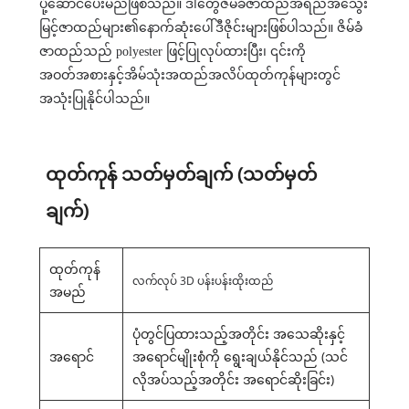
ပို့ဆောင်ပေးမည်ဖြစ်သည်။ ဒါတွေ
ဇိမ်ခံဇာထည်
အရည်အသွေး
မြင့်ဇာထည်များ၏နောက်ဆုံးပေါ်ဒီဇိုင်းများဖြစ်ပါသည်။ ဇိမ်ခံ
ဇာထည်သည် polyester ဖြင့်ပြုလုပ်ထားပြီး၊ ၎င်းကို
အဝတ်အစားနှင့်အိမ်သုံးအထည်အလိပ်ထုတ်ကုန်များတွင်
အသုံးပြုနိုင်ပါသည်။
ထုတ်ကုန် သတ်မှတ်ချက် (သတ်မှတ်
ချက်)
ထုတ်ကုန်
လက်လုပ် 3D ပန်းပန်းထိုးထည်
အမည်
ပုံတွင်ပြထားသည့်အတိုင်း အသေဆိုးနှင့်
အရောင်
အရောင်မျိုးစုံကို ရွေးချယ်နိုင်သည် (သင်
လိုအပ်သည့်အတိုင်း အရောင်ဆိုးခြင်း)