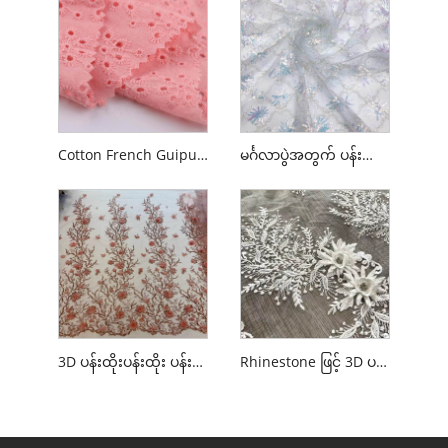
Cotton French Guipure ပန်းထိုးဇာ
မင်္ဂလာပွဲအတွက် ပန်းထိုးထားသော French Net Lace
3D ပန်းထိုးပန်းထိုး ပန်းထိုး Tulle အထည်
Rhinestone ဖြင့် 3D ပန်း Tulle ဇာထည်