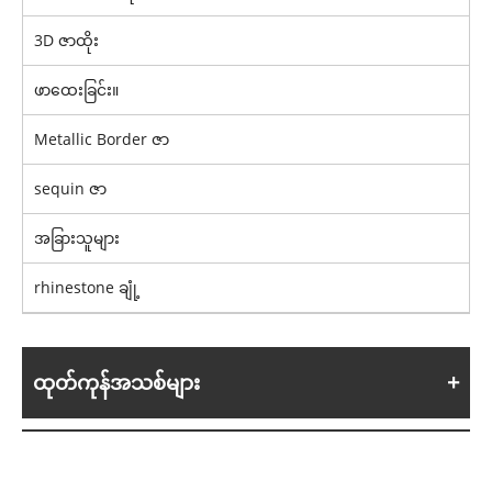
3D ဇာထိုး
ဖာထေးခြင်း။
Metallic Border ဇာ
sequin ဇာ
အခြားသူများ
rhinestone ချုံ့
ထုတ်ကုန်အသစ်များ