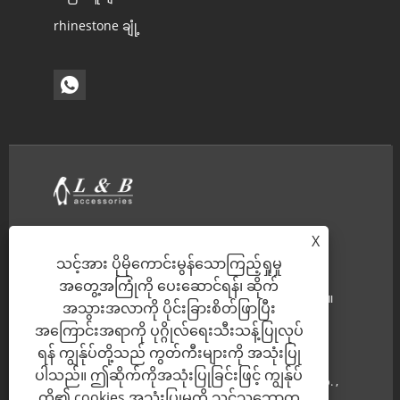
rhinestone ချုံ့
အိမ်
ကြှနျုပျတို့အကွောငျး
X
သင့်အား ပိုမိုကောင်းမွန်သောကြည့်ရှုမှု
ထုတ်ကုန်များ
သတင်း
အတွေ့အကြုံကို ပေးဆောင်ရန်၊ ဆိုက်
ဒေါင်းလုဒ်လုပ်ပါ။
စုံစမ်းမေးမြန်းရန်ပေးပို့ပါ။
အသွားအလာကို ပိုင်းခြားစိတ်ဖြာပြီး
ကြှနျုပျတို့ကိုဆကျသှယျရ
အကြောင်းအရာကို ပုဂ္ဂိုလ်ရေးသီးသန့်ပြုလုပ်
ရန် ကျွန်ုပ်တို့သည် ကွတ်ကီးများကို အသုံးပြု
နျ
ပါသည်။ ဤဆိုက်ကိုအသုံးပြုခြင်းဖြင့် ကျွန်ုပ်
မူပိုင်ခွင့်© 2022 Ningbo L & B တင်သွင်းခြင်းနှင့်ပို့ကုန် Co. ,
တို့၏ cookies အသုံးပြုမှုကို သင်သဘောတူ