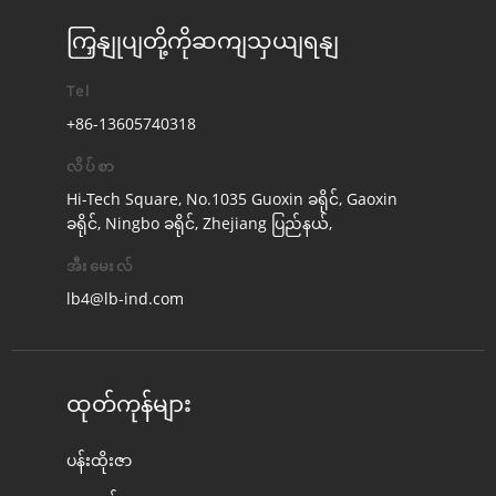
ကြှနျုပျတို့ကိုဆကျသှယျရနျ
Tel
+86-13605740318
လိပ်စာ
Hi-Tech Square, No.1035 Guoxin ခရိုင်, Gaoxin
ခရိုင်, Ningbo ခရိုင်, Zhejiang ပြည်နယ်,
အီးမေးလ်
lb4@lb-ind.com
ထုတ်ကုန်များ
ပန်းထိုးဇာ