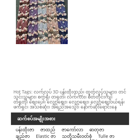
Hot Tags: လက်လုပ် 3D ပန်းထိုးထည်၊ ထုတ်လုပ်သူများ၊ တင်
သွင်းသူများ၊ စက်ရုံ၊ တရုတ်၊ လက်ကား၊ စိတ်တိုင်းကျ၊
တရုတ်၊ စျေးပေါ၊ လျှော့စျေး၊ လျှော့စျေး၊ လျှော့စျေးဝယ်ရန်၊
ဖက်ရှင်၊ အသစ်ဆုံး၊ အရည်အသွေး၊ နောက်ဆုံးရောင်းနေ
ဆက်စပ်အမျိုးအစား
ပန်းထိုးဇာ
ဇာထည်
ဇာကော်လာ
ဓာတုဇာ
ချည်ဇာ
Elastic ဇာ
သတို့သမီးဝတ်စုံ
Tulle ဇာ