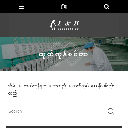
ထုတ်ကုန်စင်တာ
အိမ်
>
ထုတ်ကုန်များ
>
ဇာထည်
> လက်လုပ် 3D ပန်းပန်းထိုး
ထည်