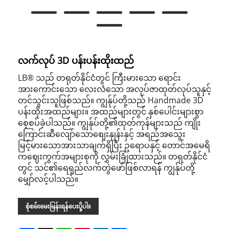
လက်လုပ် 3D ပန်းပန်းထိုးထည်
LB® သည် တရုတ်နိုင်ငံတွင် ကြီးမားသော ရောင်း
အားကောင်းသော လေးလံသော အလုပ်ဇာထုတ်လုပ်သူနှင့်
တင်သွင်းသူဖြစ်သည်။ ကျွန်ုပ်တို့သည် Handmade 3D
ပန်းထိုးအထည်များ။ အထည်များတွင် နှစ်ပေါင်းများစွာ
စေ့စပ်ခဲ့ပါသည်။ ကျွန်ုပ်တို့၏ထုတ်ကုန်များသည် ကျိုး
ကြောင်းဆီလျော်သောစျေးနှုန်းနှင့် အရည်အသွေး
မြင့်မားသောအားသာချက်ရှိပြီး ဥရောပနှင့် တောင်အမေရိ
ကဈေးကွက်အများစုကို လွှမ်းခြုံထားသည်။ တရုတ်နိုင်ငံ
တွင် သင်၏ရေရှည်လက်တွဲဖော်ဖြစ်လာရန် ကျွန်ုပ်တို့
မျှော်လင့်ပါသည်။
စုံစမ်းမေးမြန်းရန်ပေးပို့ပါ။