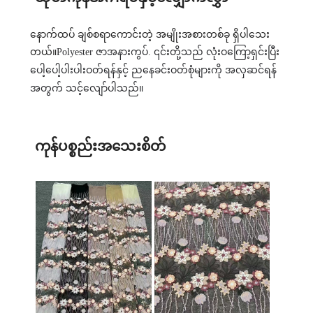
နောက်ထပ် ချစ်စရာကောင်းတဲ့ အမျိုးအစားတစ်ခု ရှိပါသေး
တယ်။
Polyester ဇာအနားကွပ်
. ၎င်းတို့သည် လုံးဝကြော့ရှင်းပြီး
ပေါ့ပေါ့ပါးပါးဝတ်ရန်နှင့် ညနေခင်းဝတ်စုံများကို အလှဆင်ရန်
အတွက် သင့်လျော်ပါသည်။
ကုန်ပစ္စည်းအသေးစိတ်