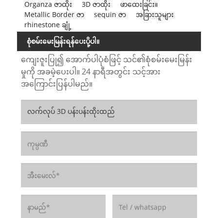
Organza ဇာထိုး
3D ဇာထိုး
ဖာထေးခြင်း။
Metallic Border ဇာ
sequin ဇာ
အခြားသူများ
rhinestone ချုံ့
စုံစမ်းမေးမြန်းရန်ပေးပို့ပါ။
ကျေးဇူးပြု၍ အောက်ပါပုံစံဖြင့် သင်၏စုံစမ်းမေးမြန်း
မှုကို အခမဲ့ပေးပါ။ 24 နာရီအတွင်း သင့်အား
အကြောင်းပြန်ပါမည်။