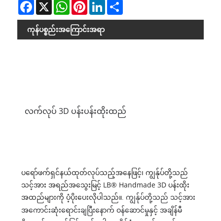
Facebook
X
WhatsApp
Pinterest
LinkedIn
Share
ကုန်ပစ္စည်းအကြောင်းအရာ
လက်လုပ် 3D ပန်းပန်းထိုးထည်
ပရော်ဖက်ရှင်နယ်ထုတ်လုပ်သည့်အနေဖြင့်၊ ကျွန်ုပ်တို့သည်
သင့်အား အရည်အသွေးမြင့် LB® Handmade 3D ပန်းထိုး
အထည်များကို ပံ့ပိုးပေးလိုပါသည်။
. ကျွန်ုပ်တို့သည် သင့်အား
အကောင်းဆုံးရောင်းချပြီးနောက် ဝန်ဆောင်မှုနှင့် အချိန်မီ