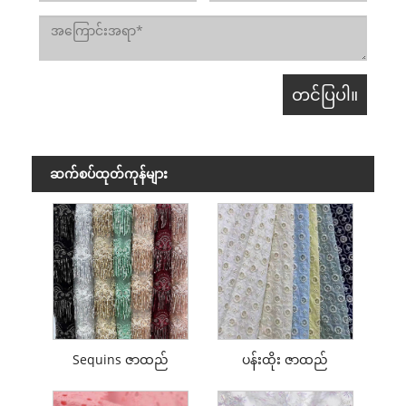
ဆက်စပ်ထုတ်ကုန်များ
Sequins ဇာထည်
ပန်းထိုး ဇာထည်