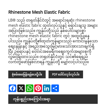
Rhinestone Mesh Elastic Fabric
LB® သည် တရုတ်နိုင်ငံတွင် အရောင်းရဆုံး rhinestone
mesh elastic fabric ထုတ်လုပ်သူနှင့် ရောင်းချသူ အများ
အပြားဖြစ်သည်။ ကျွန်ုပ်တို့သည် နှစ်ပေါင်းများစွာ
rhinestone mesh elastic fabric တွင် အထူးပြုနေ
ပါသည်။ ကျွန်ုပ်တို့၏ထုတ်ကုန်များသည် ကောင်းမွန်သော
စျေးနှုန်းနှင့် အရည်အသွေးမြင့်မားသောအားသာချက်ရှိ
ပြီး ဥရောပနှင့် တောင်အမေရိကဈေးကွက်အများစုကို
လွှမ်းခြုံထားသည်။ တရုတ်နိုင်ငံတွင် သင်၏ရေရှည်
လက်တွဲဖော်ဖြစ်လာရန် ကျွန်ုပ်တို့ မျှော်လင့်ပါသည်။
စုံစမ်းမေးမြန်းရန်ပေးပို့ပါ။
PDF ဒေါင်းလုဒ်လုပ်ပါ။
Facebook
X
WhatsApp
Pinterest
LinkedIn
Share
ကုန်ပစ္စည်းအကြောင်းအရာ