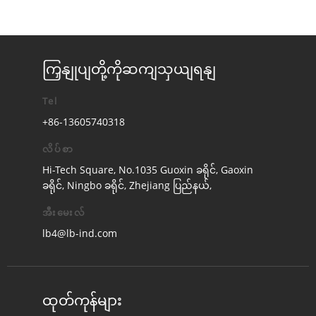
ကြှနျုပျတို့ကိုဆကျသှယျရနျ
Tel
+86-13605740318
လိပ်စာ
Hi-Tech Square, No.1035 Guoxin ခရိုင်, Gaoxin
ခရိုင်, Ningbo ခရိုင်, Zhejiang ပြည်နယ်,
အီးမေးလ်
lb4@lb-ind.com
ထုတ်ကုန်များ