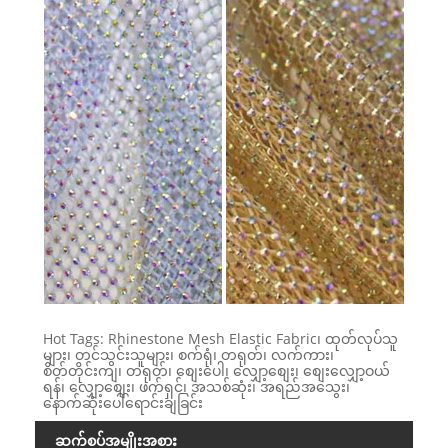
Hot Tags: Rhinestone Mesh Elastic Fabric၊ ထုတ်လုပ်သူ
များ၊ တင်သွင်းသူများ၊ စက်ရုံ၊ တရုတ်၊ လက်ကား၊
စိတ်တိုင်းကျ၊ တရုတ်၊ စျေးပေါ၊ လျှော့စျေး၊ စျေးလျှော့ဝယ်
ရန်၊ လျှော့စျေး၊ ဖက်ရှင်၊ အသစ်ဆုံး၊ အရည်အသွေး၊
နောက်ဆုံးပေါ်ရောင်းချခြင်း
ဆက်စပ်အမျိုးအစား