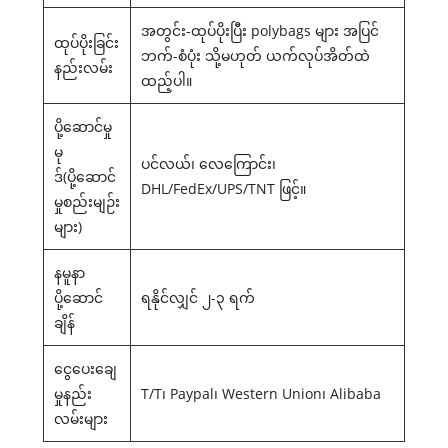
အတွင်း-ထုပ်ပိုးပြီး polybags များ အပြင်
ထုပ်ပိုးခြင်း
ဘက်-စံပုံး သို့မဟုတ် ယက်လုပ်အိတ်ထဲ
နည်းလမ်း
ထည့်ပါ။
ပို့ဆောင်မှု
မု
ပင်လယ်၊ လေကြောင်း၊
ဒ်(ပို့ဆောင်
DHL/FedEx/UPS/TNT ဖြင့်။
မှုစည်းမျဉ်း
များ)
နမူနာ
ပို့ဆောင်
ရနိုင်လျှင် ၂-၃ ရက်
ချိန်
ငွေပေးချေ
မှုနည်း
T/T၊ Paypal၊ Western Union၊ Alibaba
လမ်းများ