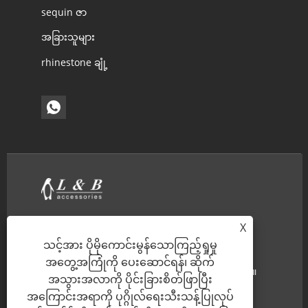
sequin ဇာ
အခြားသူများ
rhinestone ချုံ့
အိမ်
ကြှနျုပျတို့အကွောငျး
X
သင့်အား ပိုမိုကောင်းမွန်သောကြည့်ရှုမှု
ထုတ်ကုန်များ
သတင်း
အတွေ့အကြုံကို ပေးဆောင်ရန်၊ ဆိုက်
ဒေါင်းလုဒ်လုပ်ပါ။
စုံစမ်းမေးမြန်းရန်ပေးပို့ပါ။
အသွားအလာကို ပိုင်းခြားစိတ်ဖြာပြီး
အကြောင်းအရာကို ပုဂ္ဂိုလ်ရေးသီးသန့်ပြုလုပ်
ကြှနျုပျတို့ကိုဆကျသှယျရ