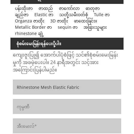
ပန်းထိုးဇာ
ဇာထည်
ဇာကော်လာ
ဓာတုဇာ
ချည်ဇာ
Elastic ဇာ
သတို့သမီးဝတ်စုံ
Tulle ဇာ
Organza ဇာထိုး
3D ဇာထိုး
ဖာထေးခြင်း။
Metallic Border ဇာ
sequin ဇာ
အခြားသူများ
rhinestone ချုံ့
စုံစမ်းမေးမြန်းရန်ပေးပို့ပါ။
ကျေးဇူးပြု၍ အောက်ပါပုံစံဖြင့် သင်၏စုံစမ်းမေးမြန်း
မှုကို အခမဲ့ပေးပါ။ 24 နာရီအတွင်း သင့်အား
အကြောင်းပြန်ပါမည်။