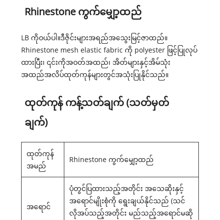
Rhinestone ကွက်မျှော့ထည်
LB ကိုဝယ်ပါ။
ဒီဇိုင်းများ
အရည်အသွေးမြင့်ဇာထည်။
Rhinestone mesh elastic fabric ကို polyester ဖြင့်ပြုလုပ်
ထားပြီး၊ ၎င်းကိုအဝတ်အထည်၊ အိတ်များနှင့်အိမ်သုံး
အထည်အလိပ်ထုတ်ကုန်များတွင်အသုံးပြုနိုင်သည်။
ထုတ်ကုန် ကန့်သတ်ချက် (သတ်မှတ်
ချက်)
ထုတ်ကုန်
Rhinestone ကွက်မျှော့ထည်
အမည်
ပုံတွင်ပြထားသည့်အတိုင်း အသေဆိုးနှင့်
အရောင်မျိုးစုံကို ရွေးချယ်နိုင်သည် (သင်
အရောင်
လိုအပ်သည့်အတိုင်း မည်သည့်အရောင်မဆို