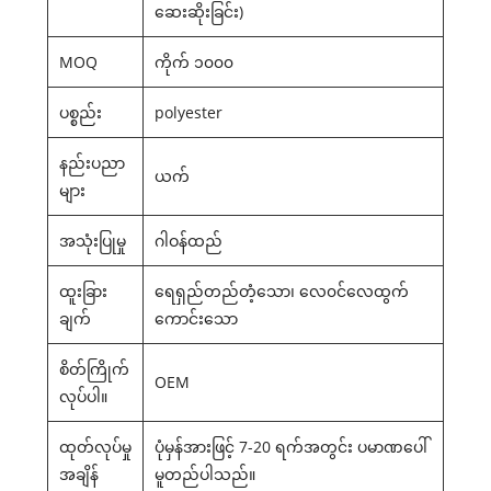
ဆေးဆိုးခြင်း)
MOQ
ကိုက် ၁၀၀၀
ပစ္စည်း
polyester
နည်းပညာ
ယက်
များ
အသုံးပြုမှု
ဂါဝန်ထည်
ထူးခြား
ရေရှည်တည်တံ့သော၊ လေ၀င်လေထွက်
ချက်
ကောင်းသော
စိတ်ကြိုက်
OEM
လုပ်ပါ။
ထုတ်လုပ်မှု
ပုံမှန်အားဖြင့် 7-20 ရက်အတွင်း ပမာဏပေါ်
အချိန်
မူတည်ပါသည်။