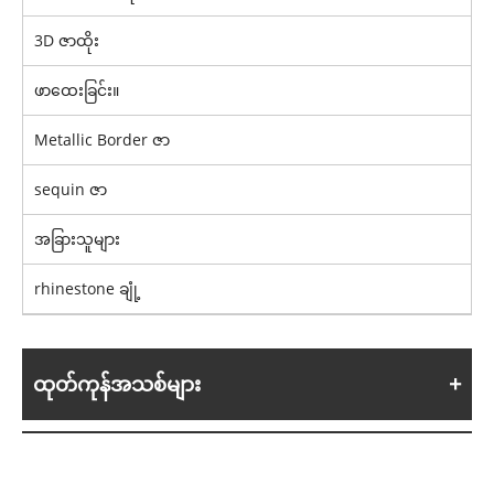
3D ဇာထိုး
ဖာထေးခြင်း။
Metallic Border ဇာ
sequin ဇာ
အခြားသူများ
rhinestone ချုံ့
ထုတ်ကုန်အသစ်များ