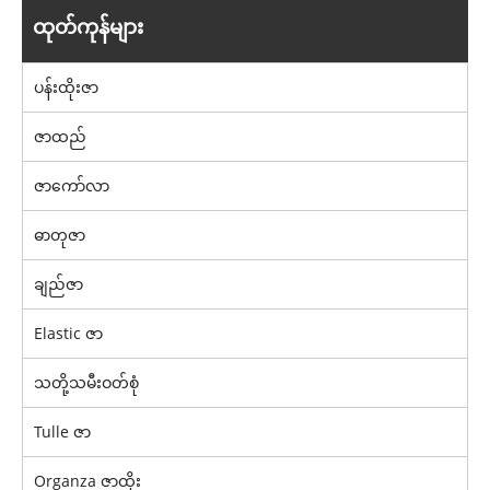
ထုတ်ကုန်များ
ပန်းထိုးဇာ
ဇာထည်
ဇာကော်လာ
ဓာတုဇာ
ချည်ဇာ
Elastic ဇာ
သတို့သမီးဝတ်စုံ
Tulle ဇာ
Organza ဇာထိုး