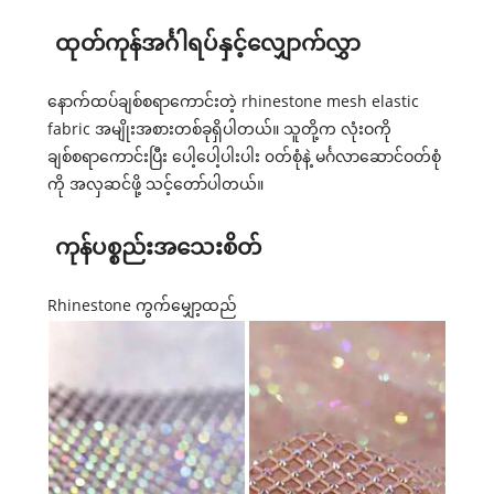
ထုတ်ကုန်အင်္ဂါရပ်နှင့်လျှောက်လွှာ
နောက်ထပ်ချစ်စရာကောင်းတဲ့ rhinestone mesh elastic
fabric အမျိုးအစားတစ်ခုရှိပါတယ်။ သူတို့က လုံးဝကို
ချစ်စရာကောင်းပြီး ပေါ့ပေါ့ပါးပါး ၀တ်စုံနဲ့ မင်္ဂလာဆောင်ဝတ်စုံ
ကို အလှဆင်ဖို့ သင့်တော်ပါတယ်။
ကုန်ပစ္စည်းအသေးစိတ်
Rhinestone ကွက်မျှော့ထည်