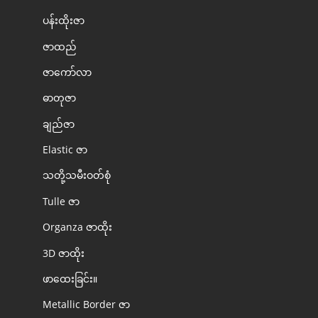
ပန်းထိုးဇာ
ဇာထည်
ဇာကော်လာ
ဓာတုဇာ
ချည်ဇာ
Elastic ဇာ
သတို့သမီးဝတ်စုံ
Tulle ဇာ
Organza ဇာထိုး
3D ဇာထိုး
ဖာထေးခြင်း။
Metallic Border ဇာ