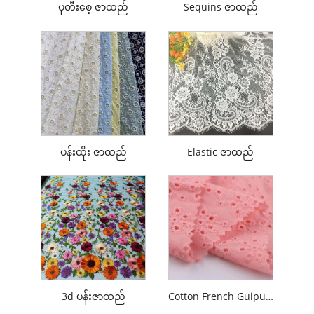
ပုတီးစေ့ ဇာထည်
Sequins ဇာထည်
ပန်းထိုး ဇာထည်
Elastic ဇာထည်
3d ပန်းဇာထည်
Cotton French Guipure ပန်းထိုးဇာ